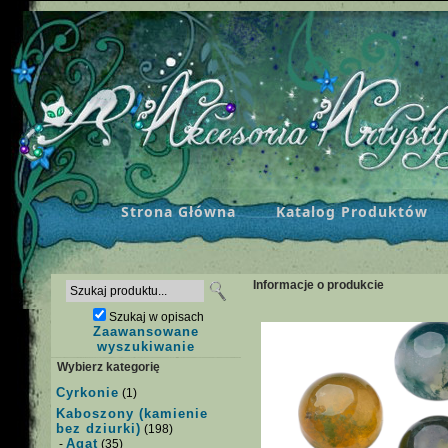
Strona Główna
Katalog Produktów
Informacje o produkcie
Szukaj w opisach
Zaawansowane
wyszukiwanie
Wybierz kategorię
Cyrkonie
(1)
Kaboszony (kamienie
bez dziurki)
(198)
Agat
-
(35)