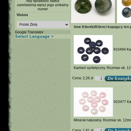
Aby sprawdzić status
zamówienia wpisz jego unikalny
numer
Waluta
Inne Klientki/Klienci kupujący ten 
Google Translator
Select Language
▼
910494 Kab
Kamień syntetyczny. Rozmiar ok. 12
Cena:
2,26 zł
910477 Ka
Minerał naturalny. Rozmiar ok. 12m
Cena:
1,81 zł