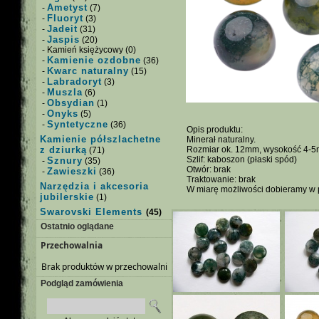
Ametyst
-
(7)
Fluoryt
-
(3)
Jadeit
-
(31)
Jaspis
-
(20)
- Kamień księżycowy (0)
Kamienie ozdobne
-
(36)
Kwarc naturalny
-
(15)
Labradoryt
-
(3)
Muszla
-
(6)
Obsydian
-
(1)
Onyks
-
(5)
Syntetyczne
-
(36)
Opis produktu:
Kamienie półszlachetne
Minerał naturalny.
z dziurką
Rozmiar ok. 12mm, wysokość 4-
(71)
Szlif: kaboszon (płaski spód)
Sznury
-
(35)
Otwór: brak
Zawieszki
-
(36)
Traktowanie: brak
Narzędzia i akcesoria
W miarę możliwości dobieramy w p
jubilerskie
(1)
Swarovski Elements
(45)
Ostatnio oglądane
Przechowalnia
Brak produktów w przechowalni
Podgląd zamówienia