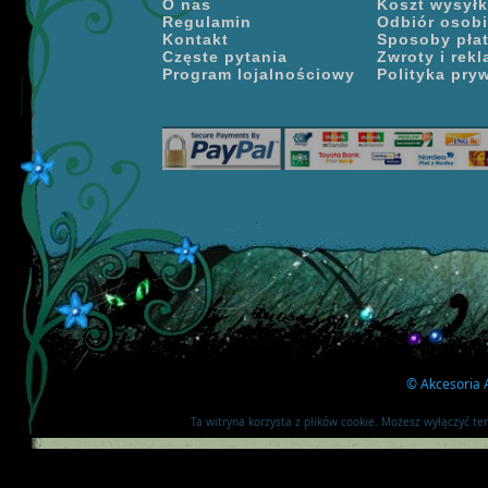
O nas
Koszt wysyłki
Regulamin
Odbiór osobi
Kontakt
Sposoby pła
Częste pytania
Zwroty i rek
Program lojalnościowy
Polityka pry
©
Akcesoria A
Ta witryna korzysta z plików cookie. Możesz wyłączyć t