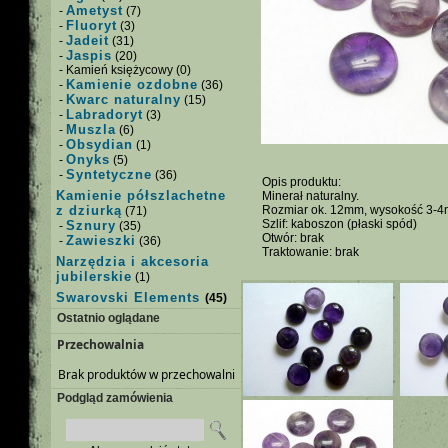
Ametyst
-
(7)
Fluoryt
-
(3)
Jadeit
-
(31)
Jaspis
-
(20)
- Kamień księżycowy (0)
Kamienie ozdobne
-
(36)
Kwarc naturalny
-
(15)
Labradoryt
-
(3)
Muszla
-
(6)
Obsydian
-
(1)
Onyks
-
(5)
Syntetyczne
-
(36)
Opis produktu:
Kamienie półszlachetne
Minerał naturalny.
z dziurką
Rozmiar ok. 12mm, wysokość 3-
(71)
Szlif: kaboszon (płaski spód)
Sznury
-
(35)
Otwór: brak
Zawieszki
-
(36)
Traktowanie: brak
Narzędzia i akcesoria
jubilerskie
(1)
Swarovski Elements
(45)
Ostatnio oglądane
Przechowalnia
Brak produktów w przechowalni
Podgląd zamówienia