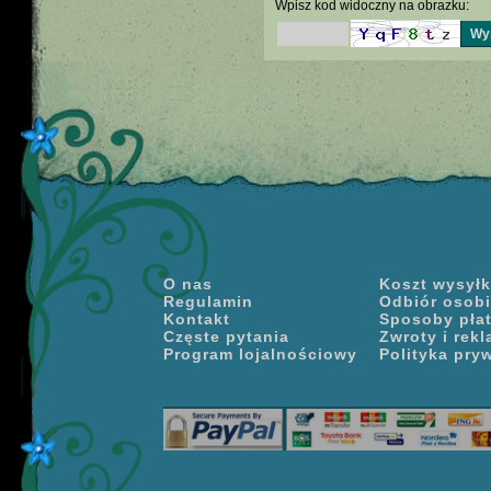
Wpisz kod widoczny na obrazku:
O nas
Koszt wysyłki
Regulamin
Odbiór osobi
Kontakt
Sposoby pła
Częste pytania
Zwroty i rek
Program lojalnościowy
Polityka pry