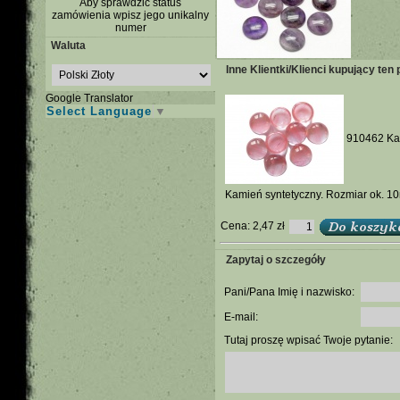
Aby sprawdzić status
zamówienia wpisz jego unikalny
numer
Waluta
Inne Klientki/Klienci kupujący ten 
Google Translator
Select Language
▼
910462 Kab
Kamień syntetyczny. Rozmiar ok. 10
Cena:
2,47 zł
Zapytaj o szczegóły
Pani/Pana Imię i nazwisko:
E-mail:
Tutaj proszę wpisać Twoje pytanie: