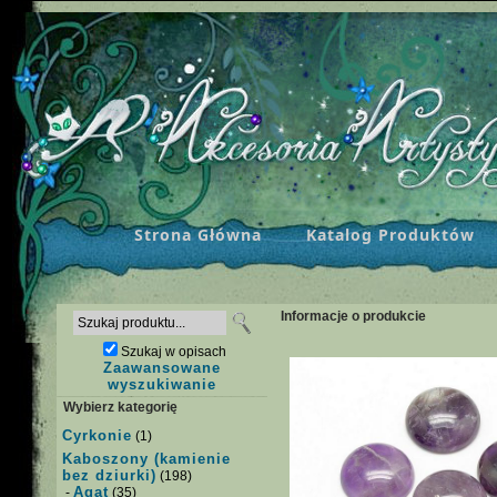
Strona Główna
Katalog Produktów
Informacje o produkcie
Szukaj w opisach
Zaawansowane
wyszukiwanie
Wybierz kategorię
Cyrkonie
(1)
Kaboszony (kamienie
bez dziurki)
(198)
Agat
-
(35)