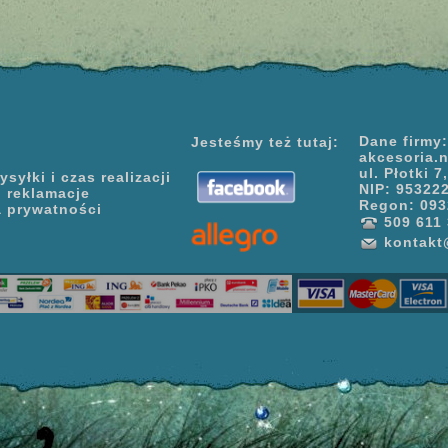
Dane firmy:
Jesteśmy też tutaj:
akcesoria.
ul. Płotki 
syłki i czas realizacji
NIP: 95322
i reklamacje
Regon: 093
a prywatności
509 611 
kontakt@