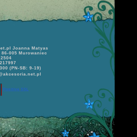
net.pl Joanna Matyas
7, 86-005 Murowaniec
22504
217997
300 (PN-SB: 9-19)
akcesoria.net.pl
Positive SSL