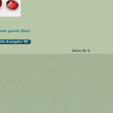
5mm garnet 10szt
Strona: [
1
] /
1