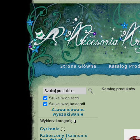
Strona Główna
Katalog Pro
Katalog produktów
Szukaj w opisach
Szukaj w tej kategorii
Zaawansowane
wyszukiwanie
Wybierz kategorię
Cyrkonie
(1)
Kaboszony (kamienie