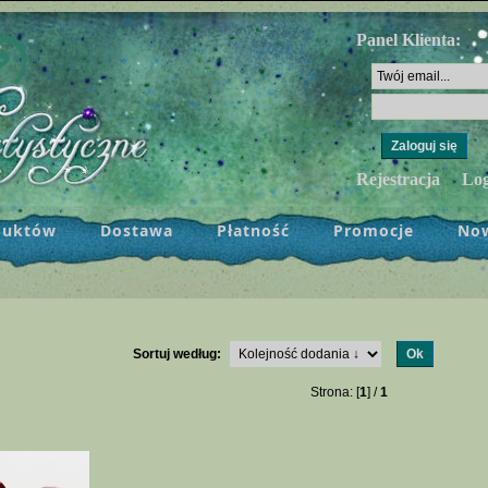
Panel Klienta:
Rejestracja
Lo
duktów
Dostawa
Płatność
Promocje
No
Sortuj według:
Strona: [
1
] /
1