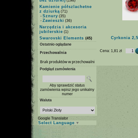
bez dziurki)
(198)
Kamienie półszlachetne
z dziurką
(71)
Sznury
-
(35)
Zawieszki
-
(36)
Narzędzia i akcesoria
jubilerskie
(1)
Cyrkonia 2,
Swarovski Elements
(45)
Ostatnio oglądane
Cena:
1,81 zł
Przechowalnia
Brak produktów w przechowalni
Podgląd zamówienia
Aby sprawdzić status
zamówienia wpisz jego unikalny
numer
Waluta
Google Translator
Select Language
▼