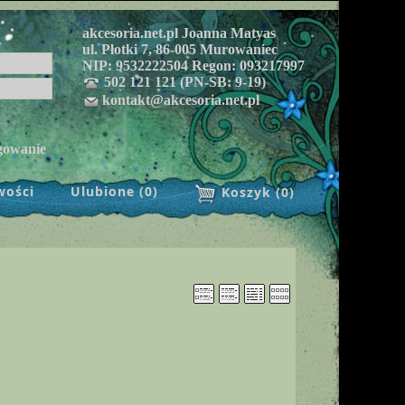
akcesoria.net.pl Joanna Matyas
ul. Płotki 7, 86-005 Murowaniec
NIP: 9532222504 Regon: 093217997
502 121 121 (PN-SB: 9-19)
kontakt@akcesoria.net.pl
gowanie
wości
Ulubione (
0
)
Koszyk (
0
)