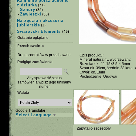
Kamienie półszlachetne
z dziurką
(71)
Sznury
-
(35)
Zawieszki
-
(36)
Narzędzia i akcesoria
jubilerskie
(1)
Swarovski Elements
(45)
Ostatnio oglądane
Przechowalnia
Brak produktów w przechowalni
Opis produktu:
Minerał naturalny, wygrzewany.
Podgląd zamówienia
Rozmiar ok.: 11-15x3,5-4,5mm
Sznur ok. 39cm, średnio 28 korali
Otwór: ok. 1mm
Pochodzenie: Urugwaj
Aby sprawdzić status
zamówienia wpisz jego unikalny
numer
Waluta
Google Translator
Select Language
▼
Zapytaj o szczegóły