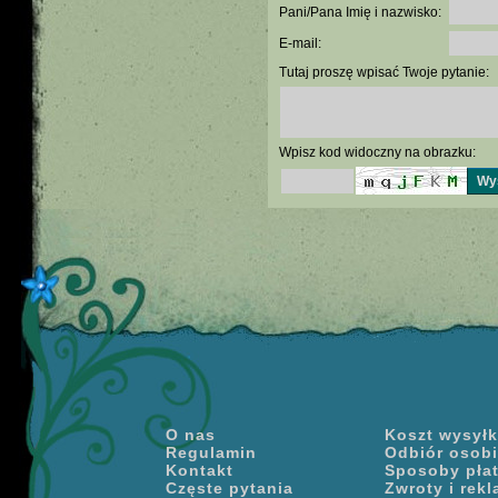
Pani/Pana Imię i nazwisko:
E-mail:
Tutaj proszę wpisać Twoje pytanie:
Wpisz kod widoczny na obrazku:
O nas
Koszt wysyłki
Regulamin
Odbiór osobi
Kontakt
Sposoby pła
Częste pytania
Zwroty i rek