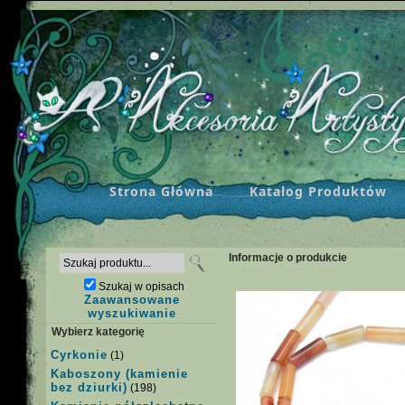
Strona Główna
Katalog Produktów
Informacje o produkcie
Szukaj w opisach
Zaawansowane
wyszukiwanie
Wybierz kategorię
Cyrkonie
(1)
Kaboszony (kamienie
bez dziurki)
(198)