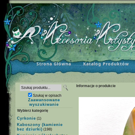
Strona Główna
Katalog Produktów
Informacje o produkcie
Szukaj w opisach
Zaawansowane
wyszukiwanie
Wybierz kategorię
Cyrkonie
(1)
Kaboszony (kamienie
bez dziurki)
(198)