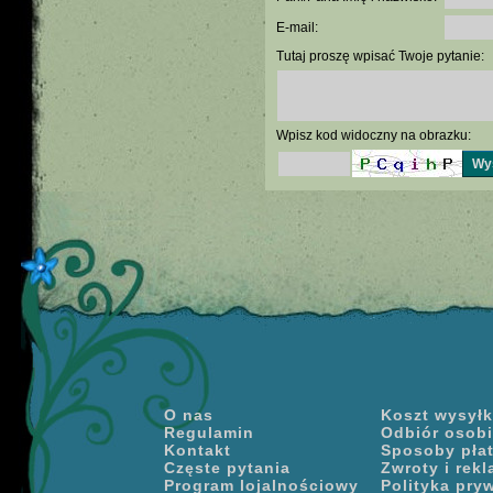
E-mail:
Tutaj proszę wpisać Twoje pytanie:
Wpisz kod widoczny na obrazku:
O nas
Koszt wysyłki
Regulamin
Odbiór osobi
Kontakt
Sposoby pła
Częste pytania
Zwroty i rek
Program lojalnościowy
Polityka pry