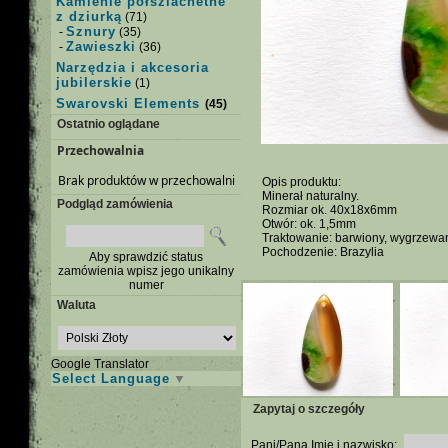
Kamienie półszlachetne
z dziurką
(71)
Sznury
-
(35)
Zawieszki
-
(36)
Narzędzia i akcesoria
jubilerskie
(1)
Swarovski Elements
(45)
Ostatnio oglądane
Przechowalnia
Brak produktów w przechowalni
Opis produktu:
Minerał naturalny.
Podgląd zamówienia
Rozmiar ok. 40x18x6mm
Otwór: ok. 1,5mm
Traktowanie: barwiony, wygrzewa
Pochodzenie: Brazylia
Aby sprawdzić status
zamówienia wpisz jego unikalny
numer
Waluta
Google Translator
Select Language
▼
Zapytaj o szczegóły
Pani/Pana Imię i nazwisko: