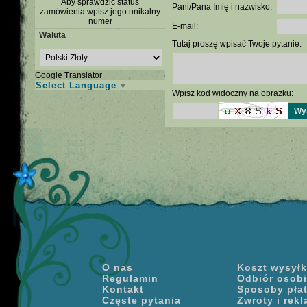
Aby sprawdzić status
Pani/Pana Imię i nazwisko:
zamówienia wpisz jego unikalny
numer
E-mail:
Waluta
Tutaj proszę wpisać Twoje pytanie:
Google Translator
Select Language
▼
Wpisz kod widoczny na obrazku:
O nas
Koszt wysyłki
Regulamin
Odbiór osobi
Kontakt
Sposoby pła
Częste pytania
Zwroty i rek