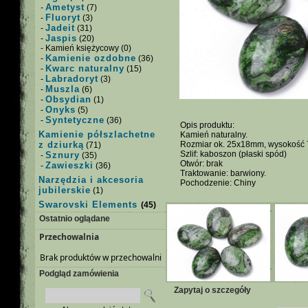
Ametyst
-
(7)
Fluoryt
-
(3)
Jadeit
-
(31)
Jaspis
-
(20)
- Kamień księżycowy (0)
Kamienie ozdobne
-
(36)
Kwarc naturalny
-
(15)
Labradoryt
-
(3)
Muszla
-
(6)
Obsydian
-
(1)
Onyks
-
(5)
Syntetyczne
-
(36)
Opis produktu:
Kamienie półszlachetne
Kamień naturalny.
z dziurką
Rozmiar ok. 25x18mm, wysokość
(71)
Szlif: kaboszon (płaski spód)
Sznury
-
(35)
Otwór: brak
Zawieszki
-
(36)
Traktowanie: barwiony.
Narzędzia i akcesoria
Pochodzenie: Chiny
jubilerskie
(1)
Swarovski Elements
(45)
Ostatnio oglądane
Przechowalnia
Brak produktów w przechowalni
Podgląd zamówienia
Zapytaj o szczegóły