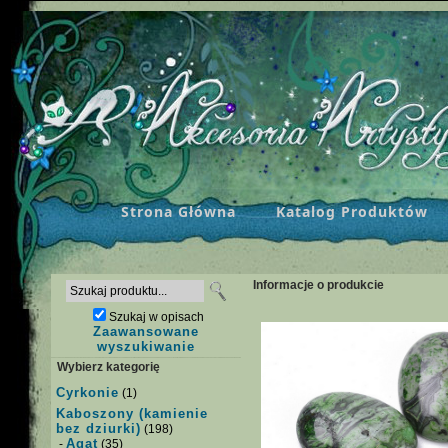
Strona Główna
Katalog Produktów
Informacje o produkcie
Szukaj w opisach
Zaawansowane
wyszukiwanie
Wybierz kategorię
Cyrkonie
(1)
Kaboszony (kamienie
bez dziurki)
(198)
Agat
-
(35)