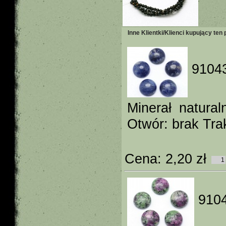
Inne Klientki/Klienci kupujący ten 
91043
Minerał natura
Otwór: brak Tra
Cena:
2,20 zł
9104