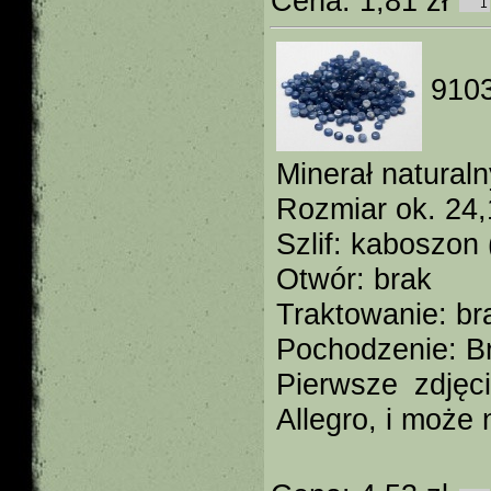
Cena:
1,81 zł
9103
Minerał naturaln
Rozmiar ok. 24
Szlif: kaboszon 
Otwór: brak
Traktowanie: br
Pochodzenie: Br
Pierwsze zdjęc
Allegro, i może