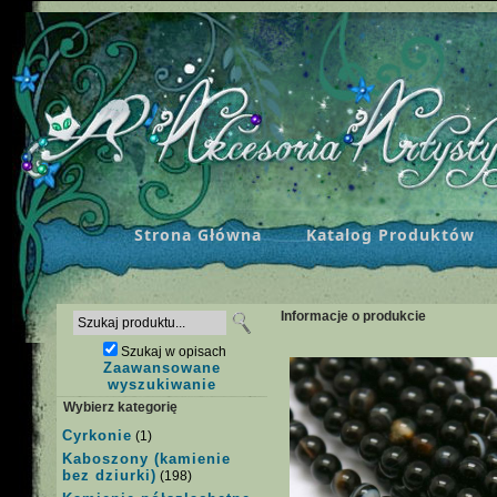
Strona Główna
Katalog Produktów
Informacje o produkcie
Szukaj w opisach
Zaawansowane
wyszukiwanie
Wybierz kategorię
Cyrkonie
(1)
Kaboszony (kamienie
bez dziurki)
(198)