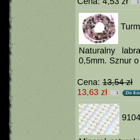
Cena:
4,53 zł
Turma
Naturalny lab
0,5mm. Sznur o 
Cena:
13,54 zł
13,63 zł
91049