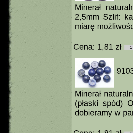
Minerał natura
2,5mm Szlif: k
miarę możliwośc
Cena:
1,81 zł
9103
Minerał natura
(płaski spód) 
dobieramy w par