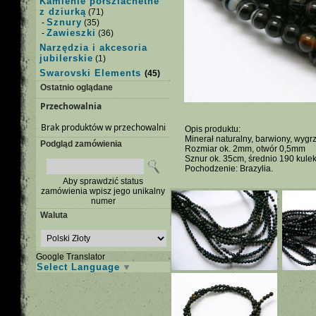
Kamienie półszlachetne
z dziurką
(71)
Sznury
-
(35)
Zawieszki
-
(36)
Narzędzia i akcesoria
jubilerskie
(1)
Swarovski Elements
(45)
Ostatnio oglądane
Przechowalnia
Brak produktów w przechowalni
Opis produktu:
Minerał naturalny, barwiony, wyg
Podgląd zamówienia
Rozmiar ok. 2mm, otwór 0,5mm
Sznur ok. 35cm, średnio 190 kulek
Pochodzenie: Brazylia.
Aby sprawdzić status
zamówienia wpisz jego unikalny
numer
Waluta
Google Translator
Select Language
▼