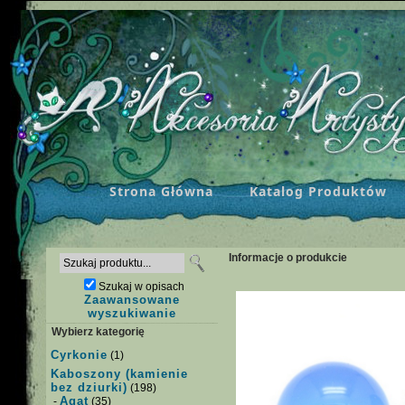
Strona Główna
Katalog Produktów
Informacje o produkcie
Szukaj w opisach
Zaawansowane
wyszukiwanie
Wybierz kategorię
Cyrkonie
(1)
Kaboszony (kamienie
bez dziurki)
(198)
Agat
-
(35)