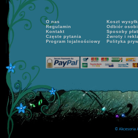
O nas
Koszt wysyłki
Regulamin
Odbiór osobi
Kontakt
Sposoby pła
Częste pytania
Zwroty i rek
Program lojalnościowy
Polityka pry
©
Akcesoria A