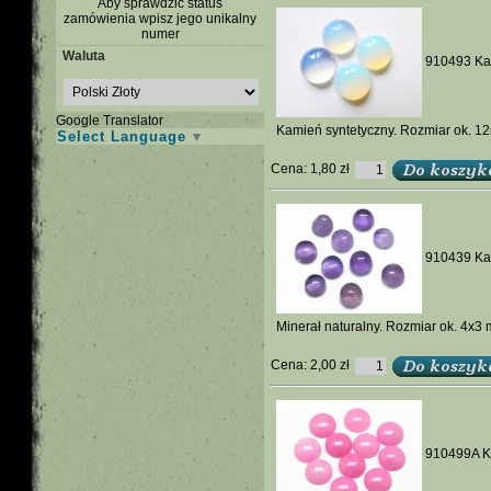
Aby sprawdzić status
zamówienia wpisz jego unikalny
numer
Waluta
910493 Kab
Google Translator
Kamień syntetyczny. Rozmiar ok. 12
Select Language
▼
Cena:
1,80 zł
910439 Kab
Minerał naturalny. Rozmiar ok. 4x3 
Cena:
2,00 zł
910499A Ka