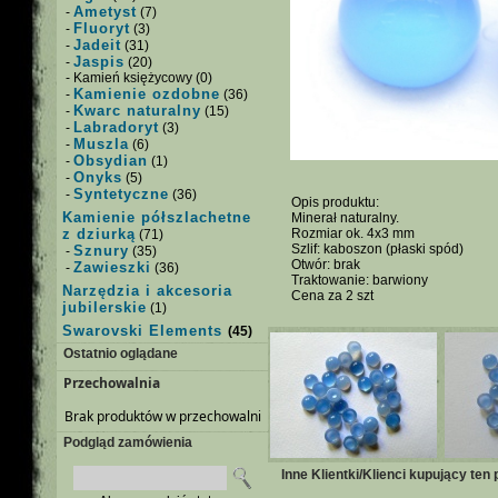
Ametyst
-
(7)
Fluoryt
-
(3)
Jadeit
-
(31)
Jaspis
-
(20)
- Kamień księżycowy (0)
Kamienie ozdobne
-
(36)
Kwarc naturalny
-
(15)
Labradoryt
-
(3)
Muszla
-
(6)
Obsydian
-
(1)
Onyks
-
(5)
Syntetyczne
-
(36)
Opis produktu:
Kamienie półszlachetne
Minerał naturalny.
z dziurką
Rozmiar ok. 4x3 mm
(71)
Szlif: kaboszon (płaski spód)
Sznury
-
(35)
Otwór: brak
Zawieszki
-
(36)
Traktowanie: barwiony
Narzędzia i akcesoria
Cena za 2 szt
jubilerskie
(1)
Swarovski Elements
(45)
Ostatnio oglądane
Przechowalnia
Brak produktów w przechowalni
Podgląd zamówienia
Inne Klientki/Klienci kupujący ten 